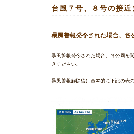
台風７号、８号の接近
暴風警報発令された場合、各
暴風警報発令された場合、各公園を
きください。
暴風警報解除後は基本的に下記の表