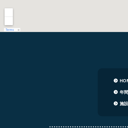
HO
年
施