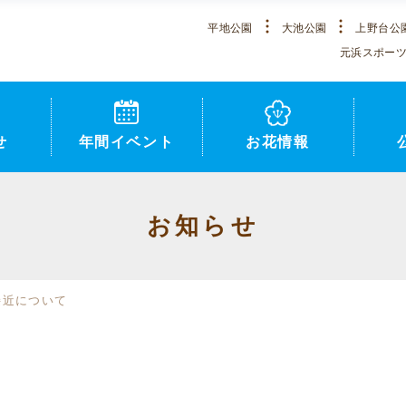
平地公園
大池公園
上野台公
元浜スポー
せ
年間イベント
お花情報
お知らせ
接近について