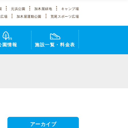
園
元浜公園
加木屋緑地
キャンプ場
ツ広場
加木屋運動公園
荒尾スポーツ広場
公園情報
施設一覧・料金表
アーカイブ