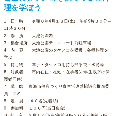
理を学ぼう
1 日 時 令和８年4月１８日(土) 午前9時３０分～
11時３０分
2 場 所 大池公園内
3 集合場所 大池公園テニスコート前駐車場
4 内 容 大池公園のタケノコを収穫し各種料理を
学ぶ
5 持ち物 軍手・タケノコを持ち帰る袋・水筒等
6 対象者 市内在住・在勤・在学者(小学生以下は保
護者同伴)
7 講 師 東海市健康づくり食生活改善協議会推進委
員 ２名
8 定 員 ４０名(先着順)
9 参加料 １００円(当日集金)
10 申 込 ３月１７日(火)午前８時３０分～午後５時