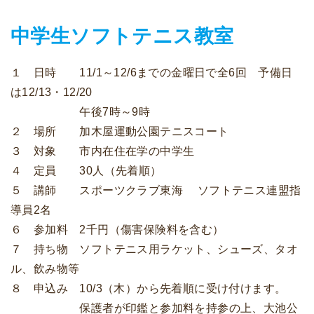
中学生ソフトテニス教室
１ 日時 11/1～12/6までの金曜日で全6回 予備日
は12/13・12/20
午後7時～9時
２ 場所 加木屋運動公園テニスコート
３ 対象 市内在住在学の中学生
４ 定員 30人（先着順）
５ 講師 スポーツクラブ東海 ソフトテニス連盟指
導員2名
６ 参加料 2千円（傷害保険料を含む）
７ 持ち物 ソフトテニス用ラケット、シューズ、タオ
ル、飲み物等
８ 申込み 10/3（木）から先着順に受け付けます。
保護者が印鑑と参加料を持参の上、大池公