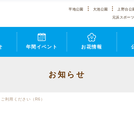
平地公園
大池公園
上野台公
元浜スポー
せ
年間イベント
お花情報
お知らせ
ご利用ください（R6）