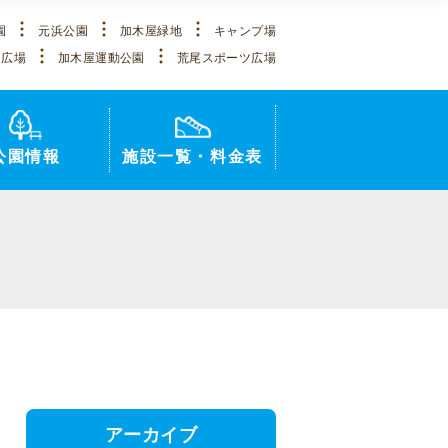
園
元浜公園
加木屋緑地
キャンプ場
ツ広場
加木屋運動公園
荒尾スポーツ広場
公園情報
施設一覧・料金表
アーカイブ