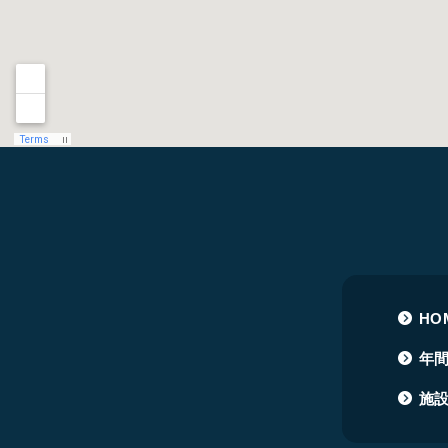
HO
年
施