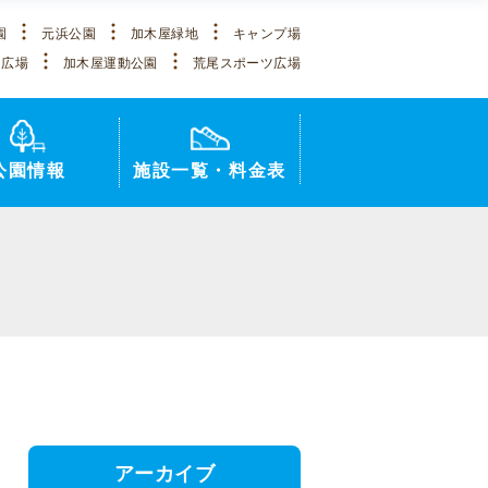
園
元浜公園
加木屋緑地
キャンプ場
ツ広場
加木屋運動公園
荒尾スポーツ広場
公園情報
施設一覧・料金表
アーカイブ