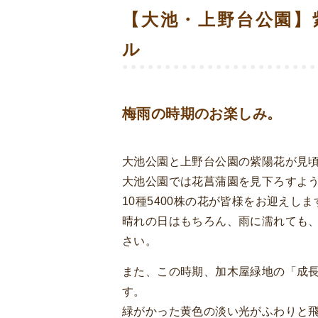
【大池・上野台公園】
ル
梅雨の時期のお楽しみ。
大池公園と上野台公園の紫陽花が見
大池公園では花菖蒲園を見下ろすよ
10種5400株の花が皆様をお迎えしま
晴れの日はもちろん、雨に濡れても
さい。
また、この時期、加木屋緑地の「成
す。
緑がかった黄色の淡い光がふわりと