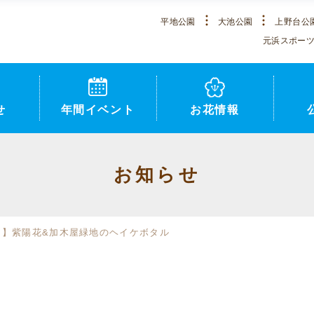
平地公園
大池公園
上野台公
元浜スポー
せ
年間イベント
お花情報
お知らせ
園】紫陽花&加木屋緑地のヘイケボタル