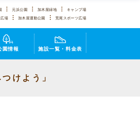
園
元浜公園
加木屋緑地
キャンプ場
ツ広場
加木屋運動公園
荒尾スポーツ広場
公園情報
施設一覧・料金表
みつけよう」